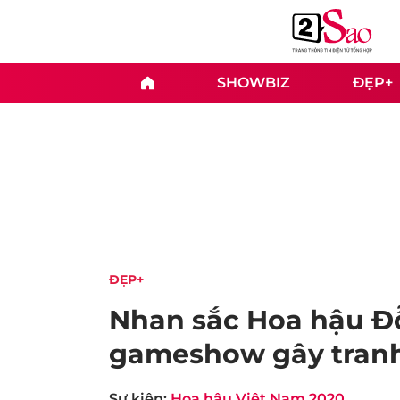
SHOWBIZ
ĐẸP+
ĐẸP+
Nhan sắc Hoa hậu Đỗ
gameshow gây tranh c
Sự kiện:
Hoa hậu Việt Nam 2020