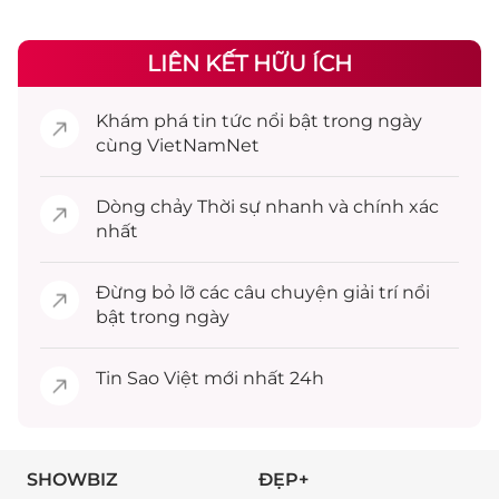
LIÊN KẾT HỮU ÍCH
Khám phá
tin tức
nổi bật trong ngày
cùng VietNamNet
Dòng chảy
Thời sự
nhanh và chính xác
nhất
Đừng bỏ lỡ các câu chuyện
giải trí
nổi
bật trong ngày
Tin
Sao Việt
mới nhất 24h
SHOWBIZ
ĐẸP+