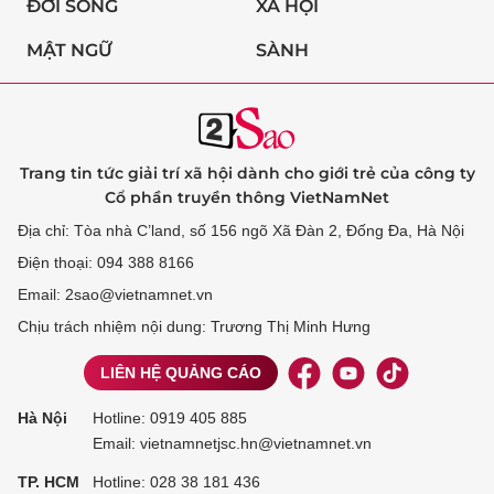
ĐỜI SỐNG
XÃ HỘI
MẬT NGỮ
SÀNH
Trang tin tức giải trí xã hội dành cho giới trẻ của công ty
Cổ phần truyền thông VietNamNet
Địa chỉ: Tòa nhà C’land, số 156 ngõ Xã Đàn 2, Đống Đa, Hà Nội
Điện thoại: 094 388 8166
Email: 2sao@vietnamnet.vn
Chịu trách nhiệm nội dung: Trương Thị Minh Hưng
LIÊN HỆ QUẢNG CÁO
Hà Nội
Hotline:
0919 405 885
Email: vietnamnetjsc.hn@vietnamnet.vn
TP. HCM
Hotline:
028 38 181 436