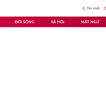
Tin mới
ĐỜI SỐNG
XÃ HỘI
MẬT NGỮ