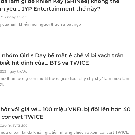
đã làm gì để khiến Key (SHINee) không thể
ình yêu… JYP Entertainment thế này?
763 ngày trước
 của anh khiến mọi người thực sự bất ngờ!
nhóm Girl's Day bẽ mặt ê chề vì bị vạch trần
iết hit đỉnh của... BTS và TWICE
852 ngày trước
nữ thần tượng còn mù tịt trước giai điệu "shy shy shy" làm mưa làm
ời.
ốt với giá vé… 100 triệu VNĐ, bị đội lên hơn 40
a concert TWICE
020 ngày trước
mua đi bán lại đã khiến giá tiền những chiếc vé xem concert TWICE