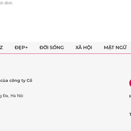
tới đỉnh.
Z
ĐẸP+
ĐỜI SỐNG
XÃ HỘI
MẬT NGỮ
ẻ của công ty Cổ
g Đa, Hà Nội