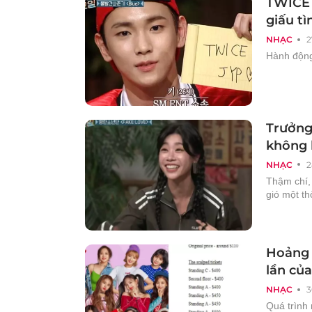
TWICE 
giấu t
NHẠC
2
Hành động
Trưởng 
không b
NHẠC
2
Thậm chí, 
gió một th
Hoảng h
lần củ
NHẠC
3
Quá trình 