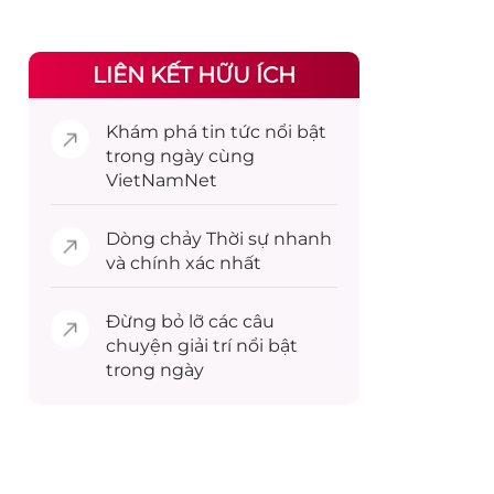
LIÊN KẾT HỮU ÍCH
Khám phá
tin tức
nổi bật
trong ngày cùng
VietNamNet
Dòng chảy
Thời sự
nhanh
và chính xác nhất
Đừng bỏ lỡ các câu
chuyện
giải trí
nổi bật
trong ngày