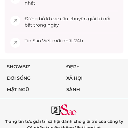
nhất
Đừng bỏ lỡ các câu chuyện
giải trí
nổi
bật trong ngày
Tin
Sao Việt
mới nhất 24h
SHOWBIZ
ĐẸP+
ĐỜI SỐNG
XÃ HỘI
MẬT NGỮ
SÀNH
Trang tin tức giải trí xã hội dành cho giới trẻ của công ty
Cổ phần truyền thông VietNamNet