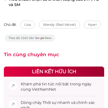
và SM
Chủ đề:
Lisa
Wendy (Red Velvet)
Hyeri
Tin cùng chuyên mục
LIÊN KẾT HỮU ÍCH
Khám phá
tin tức
nổi bật trong ngày
cùng VietNamNet
Dòng chảy
Thời sự
nhanh và chính xác
nhất