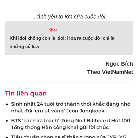
...tình yêu to lớn của cuộc đời
Nhạc
Khi Idol không còn là Idol: Hóa ra cuộc đời chỉ là
những cú lừa
Ngọc Bích
Theo VietNamNet
Tin liên quan
Sinh nhật 24 tuổi trở thành thời khắc đáng nhớ
nhất đời 'em út vàng' Jeon Jungkook
BTS 'oách xà loách' đứng No.1 Billboard Hot 100,
Tổng thống Hàn công khai gửi lời chúc
Tiêu chuẩn chọn ca sĩ thần tượng của JYP, YG