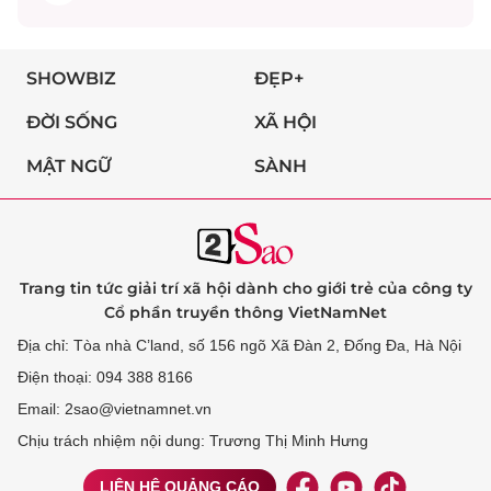
SHOWBIZ
ĐẸP+
ĐỜI SỐNG
XÃ HỘI
MẬT NGỮ
SÀNH
Trang tin tức giải trí xã hội dành cho giới trẻ của công ty
Cổ phần truyền thông VietNamNet
Địa chỉ: Tòa nhà C’land, số 156 ngõ Xã Đàn 2, Đống Đa, Hà Nội
Điện thoại: 094 388 8166
Email: 2sao@vietnamnet.vn
Chịu trách nhiệm nội dung: Trương Thị Minh Hưng
LIÊN HỆ QUẢNG CÁO