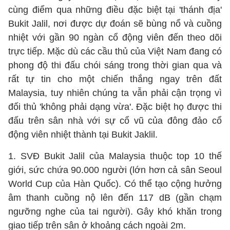
cùng điểm qua những điều đặc biệt tại 'thánh địa'
Bukit Jalil, nơi được dự đoán sẽ bùng nổ và cuồng
nhiệt với gần 90 ngàn cổ động viên đến theo dõi
trực tiếp. Mặc dù các cầu thủ của Việt Nam đang có
phong độ thi đấu chói sáng trong thời gian qua và
rất tự tin cho một chiến thắng ngay trên đất
Malaysia, tuy nhiên chúng ta vẫn phải cận trọng vì
đối thủ 'không phải dạng vừa'. Đặc biệt họ được thi
đấu trên sân nhà với sự cổ vũ của đông đảo cổ
động viên nhiệt thành tại Bukit Jaklil.
1. SVĐ Bukit Jalil của Malaysia thuộc top 10 thế
giới, sức chứa 90.000 người (lớn hơn cả sân Seoul
World Cup của Hàn Quốc). Có thể tạo cộng hưởng
âm thanh cuồng nộ lên đến 117 dB (gần chạm
ngưỡng nghe của tai người). Gây khó khăn trong
giao tiếp trên sân ở khoảng cách ngoài 2m.