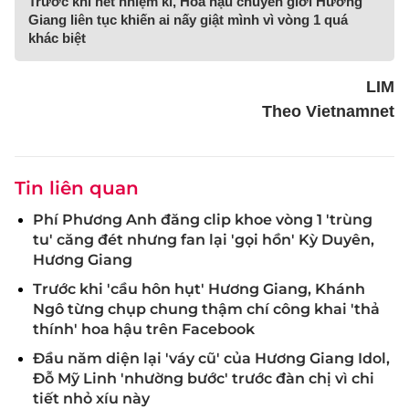
Trước khi hết nhiệm kì, Hoa hậu chuyển giới Hương
Giang liên tục khiến ai nấy giật mình vì vòng 1 quá
khác biệt
LIM
Theo Vietnamnet
Tin liên quan
Phí Phương Anh đăng clip khoe vòng 1 'trùng
tu' căng đét nhưng fan lại 'gọi hồn' Kỳ Duyên,
Hương Giang
Trước khi 'cầu hôn hụt' Hương Giang, Khánh
Ngô từng chụp chung thậm chí công khai 'thả
thính' hoa hậu trên Facebook
Đầu năm diện lại 'váy cũ' của Hương Giang Idol,
Đỗ Mỹ Linh 'nhường bước' trước đàn chị vì chi
tiết nhỏ xíu này