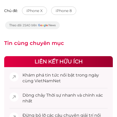
Chủ đề:
iPhone X
iPhone 8
Tin cùng chuyên mục
LIÊN KẾT HỮU ÍCH
Khám phá
tin tức
nổi bật trong ngày
cùng VietNamNet
Dòng chảy
Thời sự
nhanh và chính xác
nhất
Đừng bỏ lỡ các câu chuyện
giải trí
nổi