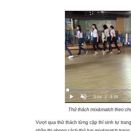
Thử thách mix&match theo chủ
Vượt qua thử thách từng cặp thí sinh tự trang
phần thi phong cách thứ hai mix&match trang