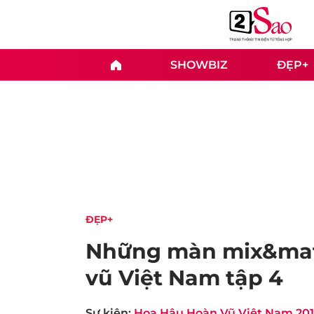
SHOWBIZ
ĐẸP+
ĐẸP+
Những màn mix&matc
vũ Việt Nam tập 4
Sự kiện:
Hoa Hậu Hoàn Vũ Việt Nam 20