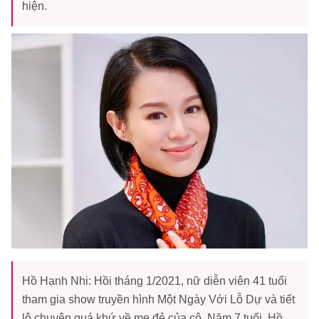
hiện.
Hồ Hạnh Nhi: Hồi tháng 1/2021, nữ diễn viên 41 tuổi
tham gia show truyền hình Một Ngày Với Lỗ Dự và tiết
lộ chuyện quá khứ về mẹ đẻ của cô. Năm 7 tuổi, Hồ