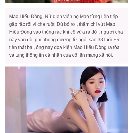
Mao Hiểu Đồng: Nữ diễn viên họ Mao từng liên tiếp
gặp rắc rối vì cha ruột. Dù bỏ rơi, thậm chí vứt Mao
Hiểu Đồng vào thùng rác khi cô vừa ra đời, người cha
này vẫn đòi phí phụng dưỡng từ ngôi sao 33 tuổi. Đòi
tiền thất bại, ông này dọa kiện Mao Hiểu Đồng ra tòa
và tung thông tin cá nhân của cô lên mạng xã hội.