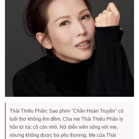
Thái Thiếu Phân: Sao phim "Chân Hoàn Truyện" có
tuổi thơ không êm đềm. Cha mẹ Thái Thiếu Phân ly
hôn từ lúc cô còn nhỏ. Nữ diễn viên sống với mẹ,
nhưng không được bà yêu thương. Mẹ của Thái