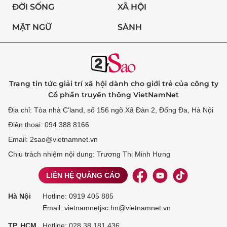
ĐỜI SỐNG
XÃ HỘI
MẬT NGỮ
SÀNH
Trang tin tức giải trí xã hội dành cho giới trẻ của công ty
Cổ phần truyền thông VietNamNet
Địa chỉ: Tòa nhà C’land, số 156 ngõ Xã Đàn 2, Đống Đa, Hà Nội
Điện thoại: 094 388 8166
Email: 2sao@vietnamnet.vn
Chịu trách nhiệm nội dung: Trương Thị Minh Hưng
LIÊN HỆ QUẢNG CÁO
Hà Nội
Hotline:
0919 405 885
Email: vietnamnetjsc.hn@vietnamnet.vn
TP. HCM
Hotline:
028 38 181 436