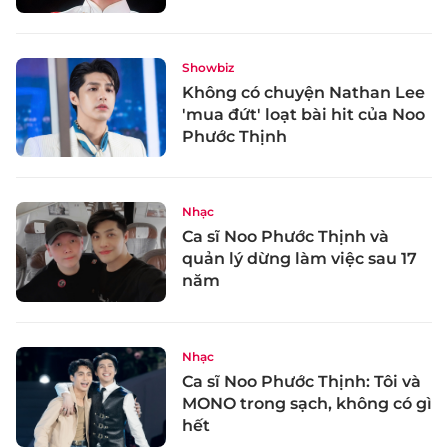
Showbiz
Không có chuyện Nathan Lee
'mua đứt' loạt bài hit của Noo
Phước Thịnh
Nhạc
Ca sĩ Noo Phước Thịnh và
quản lý dừng làm việc sau 17
năm
Nhạc
Ca sĩ Noo Phước Thịnh: Tôi và
MONO trong sạch, không có gì
hết