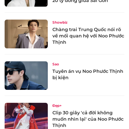
20 tỷ đồng giữa Sài Gòn
Showbiz
Chàng trai Trung Quốc nói rõ
về mối quan hệ với Noo Phước
Thịnh
Sao
Tuyên án vụ Noo Phước Thịnh
bị kiện
Đẹp+
Clip 30 giây 'cả đời không
muốn nhìn lại' của Noo Phước
Thịnh