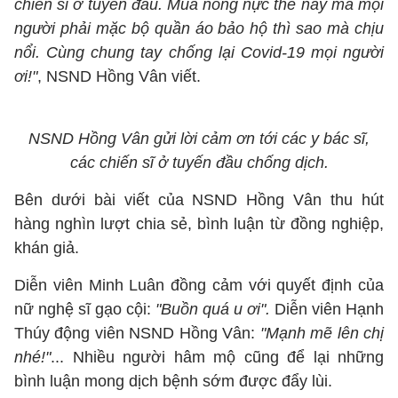
chiến sĩ ở tuyến đầu. Mùa nóng nực thế này mà mọi
người phải mặc bộ quần áo bảo hộ thì sao mà chịu
nổi. Cùng chung tay chống lại Covid-19 mọi người
ơi!"
, NSND Hồng Vân viết.
NSND Hồng Vân gửi lời cảm ơn tới các y bác sĩ,
các chiến sĩ ở tuyến đầu chống dịch.
Bên dưới bài viết của NSND Hồng Vân thu hút
hàng nghìn lượt chia sẻ, bình luận từ đồng nghiệp,
khán giả.
Diễn viên Minh Luân đồng cảm với quyết định của
nữ nghệ sĩ gạo cội:
"Buồn quá u ơi".
Diễn viên Hạnh
Thúy động viên NSND Hồng Vân:
"Mạnh mẽ lên chị
nhé!"
... Nhiều người hâm mộ cũng để lại những
bình luận mong dịch bệnh sớm được đẩy lùi.