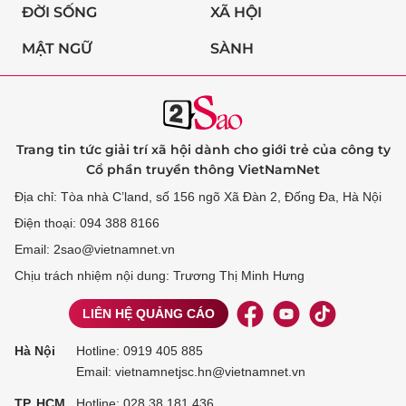
ĐỜI SỐNG
XÃ HỘI
MẬT NGỮ
SÀNH
Trang tin tức giải trí xã hội dành cho giới trẻ của công ty
Cổ phần truyền thông VietNamNet
Địa chỉ: Tòa nhà C’land, số 156 ngõ Xã Đàn 2, Đống Đa, Hà Nội
Điện thoại: 094 388 8166
Email: 2sao@vietnamnet.vn
Chịu trách nhiệm nội dung: Trương Thị Minh Hưng
LIÊN HỆ QUẢNG CÁO
Hà Nội
Hotline:
0919 405 885
Email: vietnamnetjsc.hn@vietnamnet.vn
TP. HCM
Hotline:
028 38 181 436