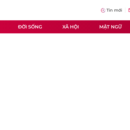
Tin mới
ĐỜI SỐNG
XÃ HỘI
MẬT NGỮ