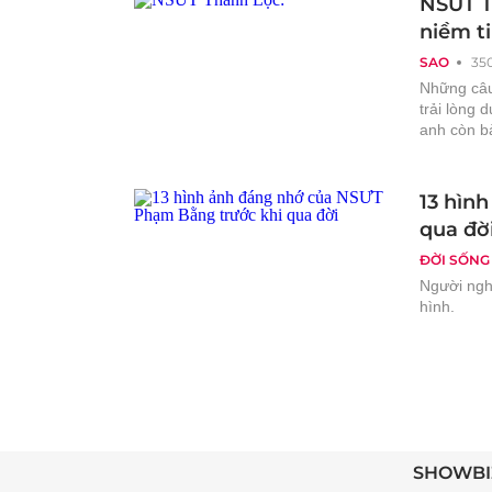
NSƯT Th
niềm ti
SAO
35
Những câu
trải lòng 
anh còn bà
13 hìn
qua đờ
ĐỜI SỐNG
Người nghệ
hình.
SHOWBI