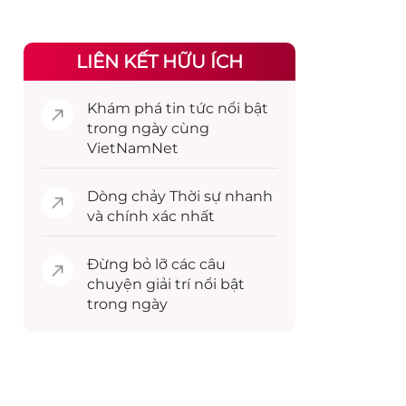
LIÊN KẾT HỮU ÍCH
Khám phá
tin tức
nổi bật
trong ngày cùng
VietNamNet
Dòng chảy
Thời sự
nhanh
và chính xác nhất
Đừng bỏ lỡ các câu
chuyện
giải trí
nổi bật
trong ngày