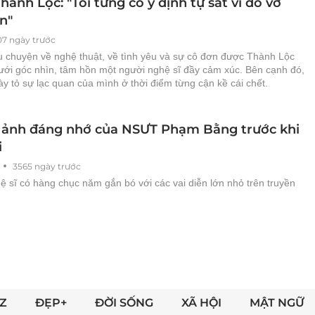
ành Lộc: "Tôi từng có ý định tự sát vì đổ vỡ
n"
07 ngày trước
 chuyện về nghệ thuật, về tình yêu và sự cô đơn được Thành Lộc
dưới góc nhìn, tâm hồn một người nghệ sĩ đầy cảm xúc. Bên cạnh đó,
y tỏ sự lạc quan của mình ở thời điểm từng cận kề cái chết.
h ảnh đáng nhớ của NSƯT Phạm Bằng trước khi
i
3565 ngày trước
 sĩ có hàng chục năm gắn bó với các vai diễn lớn nhỏ trên truyền
Z
ĐẸP+
ĐỜI SỐNG
XÃ HỘI
MẬT NGỮ