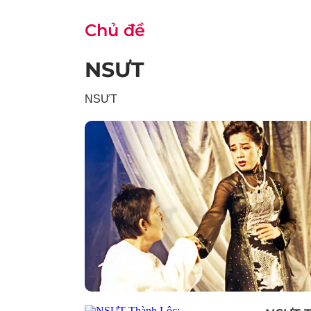
Chủ đề
NSƯT
NSƯT