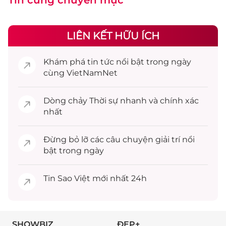
Tin cùng chuyên mục
LIÊN KẾT HỮU ÍCH
Khám phá
tin tức
nổi bật trong ngày
cùng VietNamNet
Dòng chảy
Thời sự
nhanh và chính xác
nhất
Đừng bỏ lỡ các câu chuyện
giải trí
nổi
bật trong ngày
Tin
Sao Việt
mới nhất 24h
SHOWBIZ
ĐẸP+