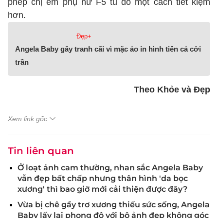
phép chị em phụ nữ F5 tủ đồ một cách tiết kiệm
hơn.
Đẹp+
Angela Baby gây tranh cãi vì mặc áo in hình tiên cá cởi
trần
Theo Khỏe và Đẹp
Xem link gốc
Tin liên quan
Ở loạt ảnh cam thường, nhan sắc Angela Baby
vẫn đẹp bất chấp nhưng thân hình 'da bọc
xương' thì bao giờ mới cải thiện được đây?
Vừa bị chê gầy trơ xương thiếu sức sống, Angela
Baby lấy lại phong độ với bộ ảnh đẹp không góc