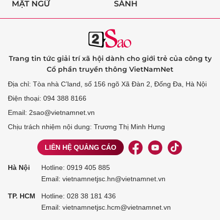
MẬT NGỮ
SÀNH
Trang tin tức giải trí xã hội dành cho giới trẻ của công ty
Cổ phần truyền thông VietNamNet
Địa chỉ: Tòa nhà C’land, số 156 ngõ Xã Đàn 2, Đống Đa, Hà Nội
Điện thoại: 094 388 8166
Email: 2sao@vietnamnet.vn
Chịu trách nhiệm nội dung: Trương Thị Minh Hưng
LIÊN HỆ QUẢNG CÁO
Hà Nội
Hotline:
0919 405 885
Email: vietnamnetjsc.hn@vietnamnet.vn
TP. HCM
Hotline:
028 38 181 436
Email: vietnamnetjsc.hcm@vietnamnet.vn