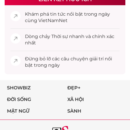
Khám phá
tin tức
nổi bật trong ngày
cùng VietNamNet
Dòng chảy
Thời sự
nhanh và chính xác
nhất
Đừng bỏ lỡ các câu chuyện
giải trí
nổi
bật trong ngày
SHOWBIZ
ĐẸP+
ĐỜI SỐNG
XÃ HỘI
MẬT NGỮ
SÀNH