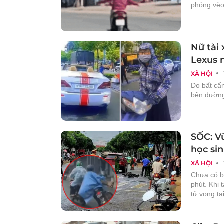
phóng vèo
Nữ tài 
Lexus 
XÃ HỘI
Do bất cẩn
bên đường.
SỐC: Vừ
học si
XÃ HỘI
Chưa có bằ
phút. Khi 
tử vong tạ