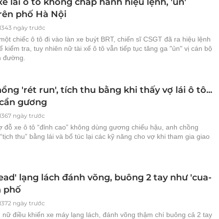
xế lái ô tô không chấp hành hiệu lệnh, 'ủn'
rên phố Hà Nội
1343 ngày trước
một chiếc ô tô đi vào làn xe buýt BRT, chiến sĩ CSGT đã ra hiệu lệnh
 kiểm tra, tuy nhiên nữ tài xế ô tô vẫn tiếp tục tăng ga "ủn" vị cán bộ
n đường.
hồng 'rét run', tích thu bằng khi thấy vợ lái ô tô...
cần gương
1367 ngày trước
vợ đỗ xe ô tô “đỉnh cao” không dùng gương chiếu hậu, anh chồng
“tịch thu” bằng lái và bổ túc lại các kỹ năng cho vợ khi tham gia giao
lead' lạng lách đánh võng, buông 2 tay như 'cua-
n phố
1372 ngày trước
 nữ điều khiển xe máy lạng lách, đánh võng thậm chí buông cả 2 tay