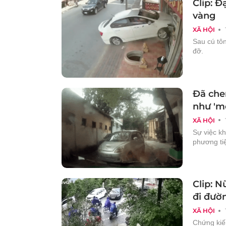
Clip: 
vàng
XÃ HỘI
Sau cú tôn
đỡ.
Đã che
như 'mẹ
XÃ HỘI
Sự việc k
phương tiệ
Clip: N
đi đườ
XÃ HỘI
Chứng kiến