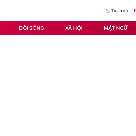
Tin mới
ĐỜI SỐNG
XÃ HỘI
MẬT NGỮ