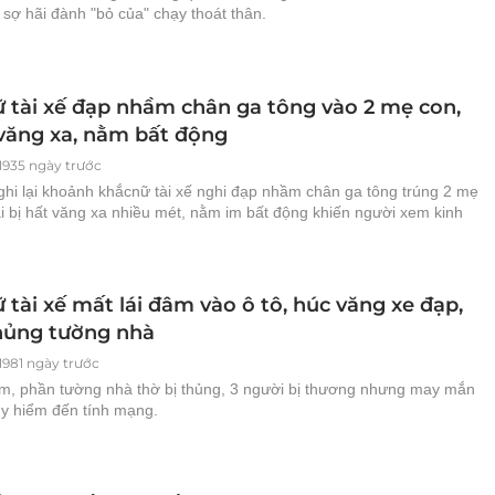
sợ hãi đành "bỏ của" chạy thoát thân.
Nữ tài xế đạp nhầm chân ga tông vào 2 mẹ con,
 văng xa, nằm bất động
1935 ngày trước
ghi lại khoảnh khắcnữ tài xế nghi đạp nhầm chân ga tông trúng 2 mẹ
i bị hất văng xa nhiều mét, nằm im bất động khiến người xem kinh
ữ tài xế mất lái đâm vào ô tô, húc văng xe đạp,
hủng tường nhà
1981 ngày trước
m, phần tường nhà thờ bị thủng, 3 người bị thương nhưng may mắn
y hiểm đến tính mạng.