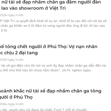
ố nữ tài xế đạp nhầm chân ga đâm người đàn
i lao vào showroom ở Việt Trì
2026 ngày trước
 Việt Trì ra quyết định khởi tố vụ án, khởi tố bị can đối với nữ tài xế
chân ga khiến xe ô tô đâm tử vong người đàn ông đi bộ rồi lao vào
ô tô.
 xế tông chết người ở Phú Thọ: Vợ nạn nhân
c chịu 2 đại tang
2059 ngày trước
tài xế gọi điện cho tôi nói vợ anh ấy đạp nhầm chân ga dẫn đến tai
cụ thể như thế nào tôi chưa nắm được", chị H. nghẹn ngào.
Khoảnh khắc nữ tài xế đạp nhầm chân ga tông
gười ở Phú Thọ
2064 ngày trước
clip, người phụ nữ đang lái chiếc Ford 7 chỗ di chuyển