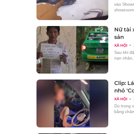
vào Showr
showroom
Nữ tài 
sản
XÃ HỘI
Sau khi đặ
nạn nhân, 
Clip: L
nhỏ 'Co
XÃ HỘI
Dù trong x
bằng chân