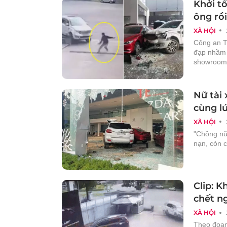
Khởi t
ông rồ
XÃ HỘI
Công an TP
đạp nhầm 
showroom 
Nữ tài
cùng lú
XÃ HỘI
"Chồng nữ 
nạn, còn 
Clip: 
chết n
XÃ HỘI
Theo đoạn 