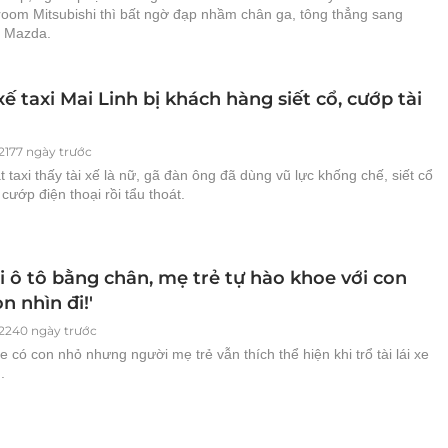
oom Mitsubishi thì bất ngờ đạp nhầm chân ga, tông thẳng sang
 Mazda.
xế taxi Mai Linh bị khách hàng siết cổ, cướp tài
2177 ngày trước
t taxi thấy tài xế là nữ, gã đàn ông đã dùng vũ lực khống chế, siết cổ
cướp điện thoại rồi tẩu thoát.
ái ô tô bằng chân, mẹ trẻ tự hào khoe với con
n nhìn đi!'
2240 ngày trước
e có con nhỏ nhưng người mẹ trẻ vẫn thích thể hiện khi trổ tài lái xe
.