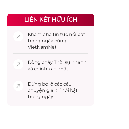
LIÊN KẾT HỮU ÍCH
Khám phá
tin tức
nổi bật
trong ngày cùng
VietNamNet
Dòng chảy
Thời sự
nhanh
và chính xác nhất
Đừng bỏ lỡ các câu
chuyện
giải trí
nổi bật
trong ngày