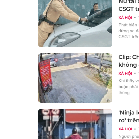
Nữ tài 
CSGT t
XÃ HỘI
Phát hiện 
dừng xe để
CSGT trê
Clip: C
không 
XÃ HỘI
Khi thấy 
buộc phải 
thông.
'Ninja 
rơ' trê
XÃ HỘI
Người phụ