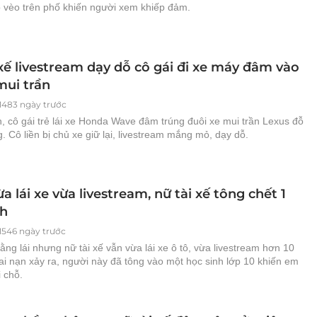
 vèo trên phố khiến người xem khiếp đảm.
xế livestream dạy dỗ cô gái đi xe máy đâm vào
mui trần
1483 ngày trước
, cô gái trẻ lái xe Honda Wave đâm trúng đuôi xe mui trần Lexus đỗ
 Cô liền bị chủ xe giữ lại, livestream mắng mỏ, dạy dỗ.
a lái xe vừa livestream, nữ tài xế tông chết 1
nh
1546 ngày trước
ng lái nhưng nữ tài xế vẫn vừa lái xe ô tô, vừa livestream hơn 10
tai nạn xảy ra, người này đã tông vào một học sinh lớp 10 khiến em
i chỗ.