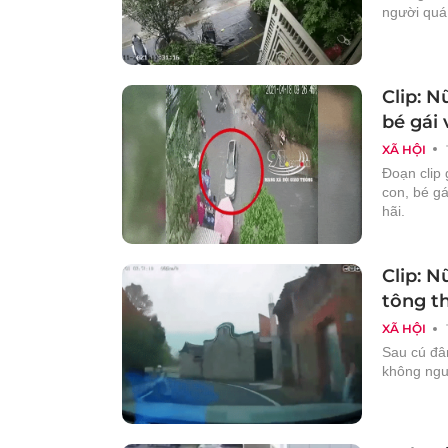
người quá 
Clip: 
bé gái
XÃ HỘI
Đoạn clip 
con, bé gá
hãi.
Clip: N
tông t
XÃ HỘI
Sau cú đâ
không ngu