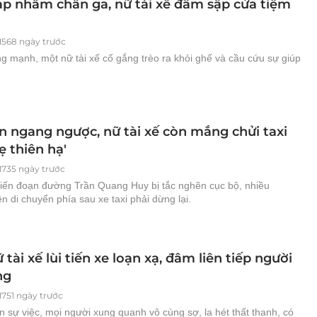
Đạp nhầm chân ga, nữ tài xế đâm sập cửa tiệm
1568 ngày trước
g mạnh, một nữ tài xế cố gắng trèo ra khỏi ghế và cầu cứu sự giúp
n ngang ngược, nữ tài xế còn mắng chửi taxi
 thiên hạ'
1735 ngày trước
hiến đoạn đường Trần Quang Huy bị tắc nghẽn cục bộ, nhiều
n di chuyển phía sau xe taxi phải dừng lại.
ữ tài xế lùi tiến xe loạn xạ, đâm liên tiếp người
ng
1751 ngày trước
 sự việc, mọi người xung quanh vô cùng sợ, la hét thất thanh, có