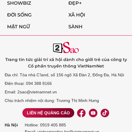
SHOWBIZ
ĐẸP+
ĐỜI SỐNG
XÃ HỘI
MẬT NGỮ
SÀNH
Trang tin tức giải trí xã hội dành cho giới trẻ của công ty
Cổ phần truyền thông VietNamNet
Địa chỉ: Tòa nhà C’land, số 156 ngõ Xã Đàn 2, Đống Đa, Hà Nội
Điện thoại: 094 388 8166
Email: 2sao@vietnamnet.vn
Chịu trách nhiệm nội dung: Trương Thị Minh Hưng
LIÊN HỆ QUẢNG CÁO
Hà Nội
Hotline:
0919 405 885
Email: vietnamnetjsc.hn@vietnamnet.vn