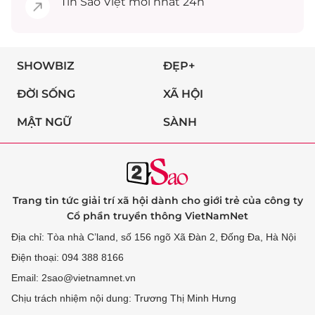
Tin
Sao Việt
mới nhất 24h
SHOWBIZ
ĐẸP+
ĐỜI SỐNG
XÃ HỘI
MẬT NGỮ
SÀNH
Trang tin tức giải trí xã hội dành cho giới trẻ của công ty
Cổ phần truyền thông VietNamNet
Địa chỉ: Tòa nhà C’land, số 156 ngõ Xã Đàn 2, Đống Đa, Hà Nội
Điện thoại: 094 388 8166
Email: 2sao@vietnamnet.vn
Chịu trách nhiệm nội dung: Trương Thị Minh Hưng