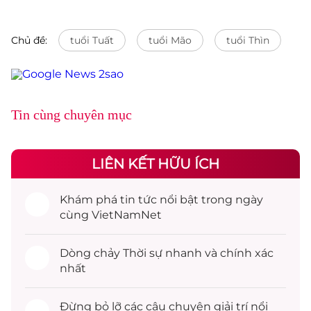
Chủ đề:
tuổi Tuất
tuổi Mão
tuổi Thìn
Tin cùng chuyên mục
LIÊN KẾT HỮU ÍCH
Khám phá
tin tức
nổi bật trong ngày
cùng VietNamNet
Dòng chảy
Thời sự
nhanh và chính xác
nhất
Đừng bỏ lỡ các câu chuyện
giải trí
nổi