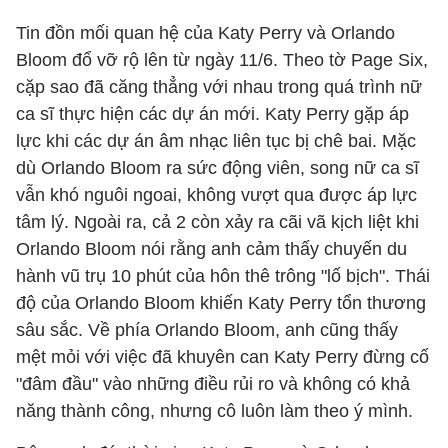
Tin đồn mối quan hệ của Katy Perry và Orlando
Bloom đổ vỡ rộ lên từ ngày 11/6. Theo tờ Page Six,
cặp sao đã căng thẳng với nhau trong quá trình nữ
ca sĩ thực hiện các dự án mới. Katy Perry gặp áp
lực khi các dự án âm nhạc liên tục bị chê bai. Mặc
dù Orlando Bloom ra sức động viên, song nữ ca sĩ
vẫn khó nguôi ngoai, không vượt qua được áp lực
tâm lý. Ngoài ra, cả 2 còn xảy ra cãi vã kịch liệt khi
Orlando Bloom nói rằng anh cảm thấy chuyến du
hành vũ trụ 10 phút của hôn thê trông "lố bịch". Thái
độ của Orlando Bloom khiến Katy Perry tổn thương
sâu sắc. Về phía Orlando Bloom, anh cũng thấy
mệt mỏi với việc đã khuyên can Katy Perry đừng cố
"đâm đầu" vào những điều rủi ro và không có khả
năng thành công, nhưng cô luôn làm theo ý mình.