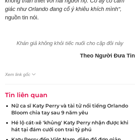
không thân thiết với hai người họ. Cô ấy có cảm
giác như Orlando đang cố ý khiêu khích mình",
nguồn tin nói.
Khán giả không khỏi tiếc nuối cho cặp đôi này
Theo Người Đưa Tin
Xem link gốc
Tin liên quan
Nữ ca sĩ Katy Perry và tài tử nổi tiếng Orlando
Bloom chia tay sau 9 năm yêu
Hé lộ cát-xê 'khủng' Katy Perry nhận được khi
hát tại đám cưới con trai tỷ phú
Katy Perry đến Việt Nam, diện đồ đơn giản