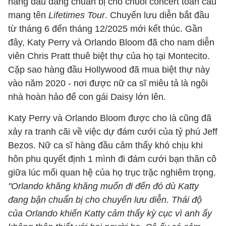
hàng đầu đang chuẩn bị cho chuỗi concert toàn cầu
mang tên
Lifetimes Tour
. Chuyến lưu diễn bắt đầu
từ tháng 6 đến tháng 12/2025 mới kết thúc. Gần
đây, Katy Perry và Orlando Bloom đã cho nam diễn
viên Chris Pratt thuê biệt thự của họ tại Montecito.
Cặp sao hàng đầu Hollywood đã mua biệt thự này
vào năm 2020 - nơi được nữ ca sĩ miêu tả là ngôi
nhà hoàn hảo để con gái Daisy lớn lên.
Katy Perry và Orlando Bloom được cho là cũng đã
xảy ra tranh cãi về việc dự đám cưới của tỷ phú Jeff
Bezos. Nữ ca sĩ hàng đầu cảm thấy khó chịu khi
hôn phu quyết định 1 mình đi đám cưới bạn thân cô
giữa lúc mối quan hệ của họ trục trặc nghiêm trọng.
"Orlando khăng khăng muốn đi đến đó dù Katty
đang bận chuẩn bị cho chuyến lưu diễn. Thái độ
của Orlando khiến Katty cảm thấy kỳ cục vì anh ấy