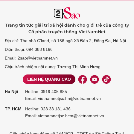
Trang tin tức giải trí xã hội dành cho giới trẻ của công ty
Cổ phần truyền thông VietNamNet
Địa chỉ: Tòa nhà C’land, số 156 ngõ Xã Đàn 2, Đống Đa, Hà Nội
Điện thoại: 094 388 8166
Email: 2sao@vietnamnet.vn
Chịu trách nhiệm nội dung: Trương Thị Minh Hưng
LIÊN HỆ QUẢNG CÁO
Hà Nội
Hotline:
0919 405 885
Email: vietnamnetjsc.hn@vietnamnet.vn
TP. HCM
Hotline:
028 38 181 436
Email: vietnamnetjsc.hcm@vietnamnet.vn
Giấy phép hoạt động số 2442/GP - TTĐT do Sở Thông Tin &