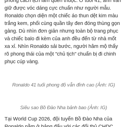
phong cách lịch lãm quen thuộc. Ở tuổi 41, anh vẫn
giữ được vóc dáng cực chuẩn như người mẫu.
Ronaldo chọn diện một chiếc áo thun dệt kim màu
trắng kem, phối cùng quần tây đen đóng thùng gọn
gàng. Dù nhìn đơn giản nhưng toàn bộ trang phục
và chiếc balo đi kèm của anh đều đến từ nhà mốt
xa xỉ. Nhìn Ronaldo sải bước, người hâm mộ thấy
rõ phong thái của một "chủ tịch" chuẩn bị đi chinh
phục cúp vàng.
Ronaldo 41 tuổi phong độ vẫn đỉnh cao (Ảnh: IG)
Siêu sao Bồ Đào Nha bảnh bao (Ảnh: IG)
Tại World Cup 2026, đội tuyển Bồ Đào Nha của
Ronaldo nằm ở bảng đấu với các đối thủ CHDC