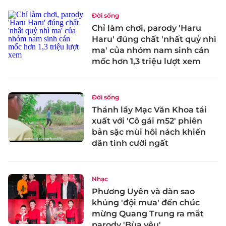
Đời sống
Chỉ làm chơi, parody 'Haru
Haru' đúng chất 'nhất quỷ nhì
ma' của nhóm nam sinh cán
mốc hơn 1,3 triệu lượt xem
Đời sống
Thánh lầy Mạc Văn Khoa tái
xuất với 'Cô gái m52' phiên
bản sặc mùi hôi nách khiến
dân tình cười ngất
Nhạc
Phương Uyên và dàn sao
khủng 'đội mưa' đến chúc
mừng Quang Trung ra mắt
parody 'Bùa yêu'