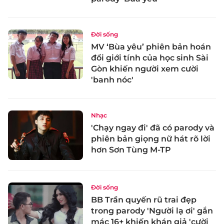
Đời sống
MV ‘Bùa yêu’ phiên bản hoán
đổi giới tính của học sinh Sài
Gòn khiến người xem cười
'banh nóc'
Nhạc
'Chạy ngay đi' đã có parody và
phiên bản giọng nữ hát rõ lời
hơn Sơn Tùng M-TP
Đời sống
BB Trần quyến rũ trai đẹp
trong parody 'Người lạ ơi' gắn
mác 16+ khiến khán giả 'cười