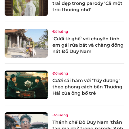
trai đẹp trong parody 'Cả một
trời thương nhớ'
Đời sống
'Cười té ghế' với chuyện tình
em gái rửa bát và chàng đồng
nát Đỗ Duy Nam
Đời sống
Cười sái hàm với 'Túy dương'
theo phong cách bến Thượng
Hải của ông bố trẻ
Đời sống
Thánh chế Đỗ Duy Nam 'thân
tàn ma dại' trong parody 'Anh