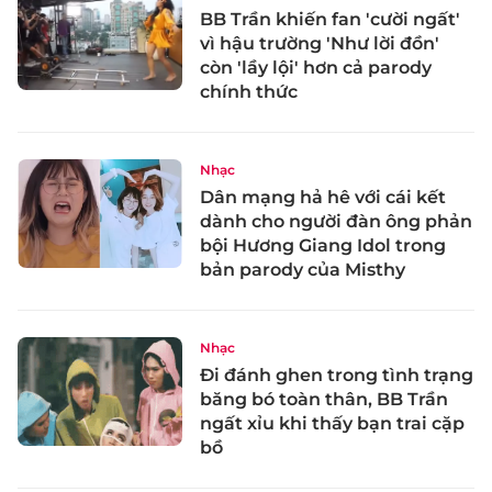
BB Trần khiến fan 'cười ngất'
vì hậu trường 'Như lời đồn'
còn 'lầy lội' hơn cả parody
chính thức
Nhạc
Dân mạng hả hê với cái kết
dành cho người đàn ông phản
bội Hương Giang Idol trong
bản parody của Misthy
Nhạc
Đi đánh ghen trong tình trạng
băng bó toàn thân, BB Trần
ngất xỉu khi thấy bạn trai cặp
bồ