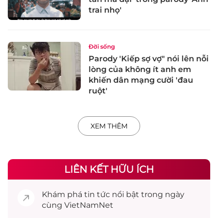
trai nhọ'
Đời sống
Parody 'Kiếp sợ vợ" nói lên nỗi
lòng của không ít anh em
khiến dân mạng cười 'đau
ruột'
XEM THÊM
LIÊN KẾT HỮU ÍCH
Khám phá
tin tức
nổi bật trong ngày
cùng VietNamNet