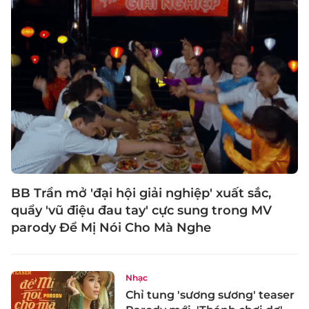
BB Trần mở 'đại hội giải nghiệp' xuất sắc,
quẩy 'vũ điệu đau tay' cực sung trong MV
parody Để Mị Nói Cho Mà Nghe
Nhạc
Chỉ tung 'sương sương' teaser