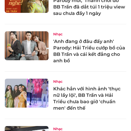
Parody mới, 'Thánh chơi dơ'
BB Trần đã dắt túi 1 triệu view
sau chưa đầy 1 ngày
Nhạc
'Anh đang ở đâu đấy anh'
Parody: Hải Triều cướp bồ của
BB Trần và cái kết đắng cho
anh bồ
Nhạc
Khác hẳn với hình ảnh 'thục
nữ lầy lội', BB Trần và Hải
Triều chưa bao giờ 'chuẩn
men' đến thế
Nhạc