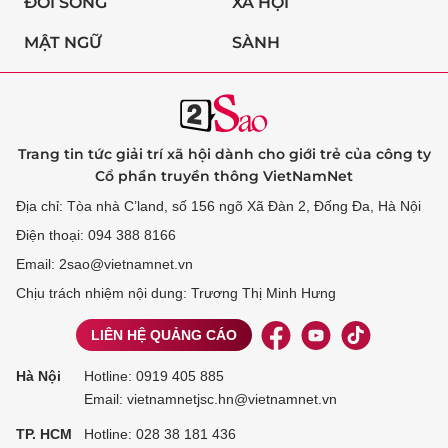
ĐỜI SỐNG
XÃ HỘI
MẬT NGỮ
SÀNH
Trang tin tức giải trí xã hội dành cho giới trẻ của công ty
Cổ phần truyền thông VietNamNet
Địa chỉ: Tòa nhà C’land, số 156 ngõ Xã Đàn 2, Đống Đa, Hà Nội
Điện thoại: 094 388 8166
Email: 2sao@vietnamnet.vn
Chịu trách nhiệm nội dung: Trương Thị Minh Hưng
LIÊN HỆ QUẢNG CÁO
Hà Nội
Hotline:
0919 405 885
Email: vietnamnetjsc.hn@vietnamnet.vn
TP. HCM
Hotline:
028 38 181 436