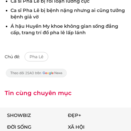
Ca sĩ Pha Lê bị rối loạn lưỡng cực
Ca sĩ Pha Lê bị bệnh nặng nhưng ai cũng tưởng
bệnh giả vờ
Á hậu Huyền My khoe không gian sống đẳng
cấp, trang trí đồ pha lê lấp lánh
Chủ đề:
Pha Lê
Tin cùng chuyên mục
SHOWBIZ
ĐẸP+
ĐỜI SỐNG
XÃ HỘI