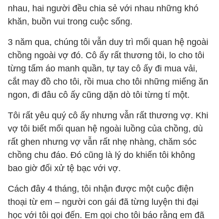
nhau, hai người đều chia sẻ với nhau những khó
khăn, buồn vui trong cuộc sống.
3 năm qua, chúng tôi vẫn duy trì mối quan hệ ngoài
chồng ngoài vợ đó. Cô ấy rất thương tôi, lo cho tôi
từng tấm áo manh quần, tự tay cô ấy đi mua vải,
cắt may đồ cho tôi, rồi mua cho tôi những miếng ăn
ngon, đi đâu cô ấy cũng dặn dò tôi từng tí một.
Tôi rất yêu quý cô ấy nhưng vẫn rất thương vợ. Khi
vợ tôi biết mối quan hệ ngoài luồng của chồng, dù
rất ghen nhưng vợ vẫn rất nhẹ nhàng, chăm sóc
chồng chu đáo. Đó cũng là lý do khiến tôi không
bao giờ đối xử tệ bạc với vợ.
Cách đây 4 tháng, tôi nhận được một cuộc điện
thoại từ em – người con gái đã từng luyện thi đại
học với tôi gọi đến. Em gọi cho tôi báo rằng em đã