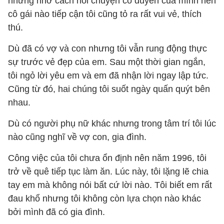
nhưng nhờ cách nói chuyện có duyên của mình nên
cô gái nào tiếp cận tôi cũng tỏ ra rất vui vẻ, thích
thú.
Dù đã có vợ và con nhưng tôi vẫn rung động thực
sự trước vẻ đẹp của em. Sau một thời gian ngắn,
tôi ngỏ lời yêu em và em đã nhận lời ngay lập tức.
Cũng từ đó, hai chúng tôi suốt ngày quấn quýt bên
nhau.
Dù có người phụ nữ khác nhưng trong tâm trí tôi lúc
nào cũng nghĩ về vợ con, gia đình.
Công việc của tôi chưa ổn định nên năm 1996, tôi
trở về quê tiếp tục làm ăn. Lúc này, tôi lặng lẽ chia
tay em mà không nói bất cứ lời nào. Tôi biết em rất
đau khổ nhưng tôi không còn lựa chọn nào khác
bởi mình đã có gia đình.