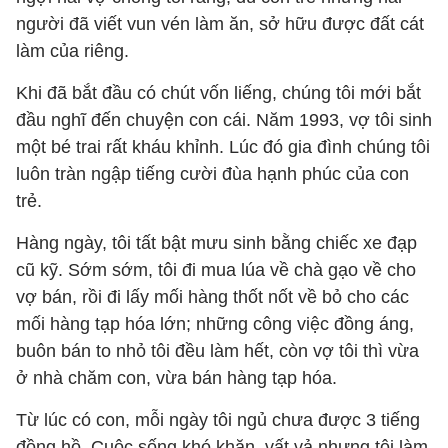
người đã viết vun vén làm ăn, sở hữu được đất cát
làm của riêng.
Khi đã bắt đầu có chút vốn liếng, chúng tôi mới bắt
đầu nghĩ đến chuyện con cái. Năm 1993, vợ tôi sinh
một bé trai rất kháu khỉnh. Lúc đó gia đình chúng tôi
luôn tràn ngập tiếng cười đùa hạnh phúc của con
trẻ.
Hàng ngày, tôi tất bật mưu sinh bằng chiếc xe đạp
cũ kỹ. Sớm sớm, tôi đi mua lúa về chà gạo về cho
vợ bán, rồi đi lấy mối hàng thốt nốt về bỏ cho các
mối hàng tạp hóa lớn; những công việc đồng áng,
buôn bán to nhỏ tôi đều làm hết, còn vợ tôi thì vừa
ở nhà chăm con, vừa bán hàng tạp hóa.
Từ lúc có con, mỗi ngày tôi ngủ chưa được 3 tiếng
đồng hồ. Cuộc sống khó khăn, vất vả nhưng tôi làm