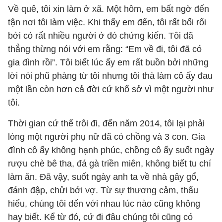
Về quê, tôi xin làm ở xã. Một hôm, em bất ngờ đến
tận nơi tôi làm việc. Khi thấy em đến, tôi rất bối rối
bởi có rất nhiều người ở đó chứng kiến. Tôi đã
thẳng thừng nói với em rằng: “Em về đi, tôi đã có
gia đình rồi”. Tôi biết lúc ấy em rất buồn bởi những
lời nói phũ phàng từ tôi nhưng tôi thà làm cô ấy đau
một lần còn hơn cả đời cứ khổ sở vì một người như
tôi.
Thời gian cứ thế trôi đi, đến năm 2014, tôi lại phải
lòng một người phụ nữ đã có chồng và 3 con. Gia
đình cô ấy không hạnh phúc, chồng cô ấy suốt ngày
rượu chè bê tha, đá gà triền miên, không biết tu chí
làm ăn. Đã vậy, suốt ngày anh ta về nhà gây gổ,
đánh đập, chửi bới vợ. Từ sự thương cảm, thấu
hiểu, chúng tôi đến với nhau lúc nào cũng không
hay biết. Kể từ đó, cứ đi đâu chúng tôi cũng có