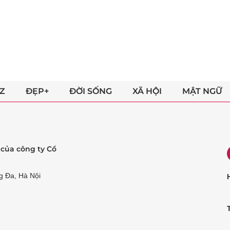
Z
ĐẸP+
ĐỜI SỐNG
XÃ HỘI
MẬT NGỮ
ẻ của công ty Cổ
g Đa, Hà Nội