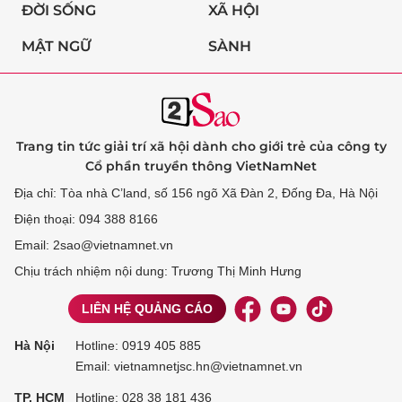
ĐỜI SỐNG
XÃ HỘI
MẬT NGỮ
SÀNH
Trang tin tức giải trí xã hội dành cho giới trẻ của công ty
Cổ phần truyền thông VietNamNet
Địa chỉ: Tòa nhà C’land, số 156 ngõ Xã Đàn 2, Đống Đa, Hà Nội
Điện thoại: 094 388 8166
Email: 2sao@vietnamnet.vn
Chịu trách nhiệm nội dung: Trương Thị Minh Hưng
LIÊN HỆ QUẢNG CÁO
Hà Nội
Hotline:
0919 405 885
Email: vietnamnetjsc.hn@vietnamnet.vn
TP. HCM
Hotline:
028 38 181 436