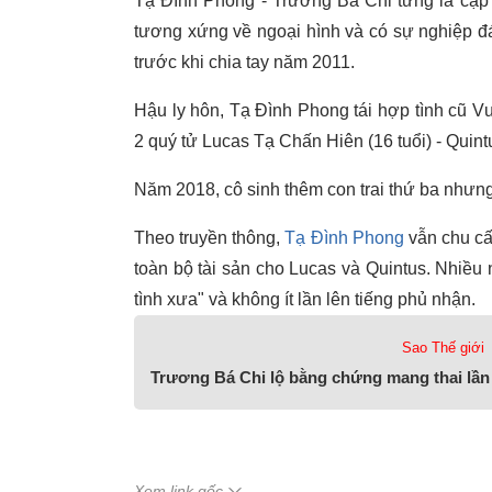
Tạ Đình Phong - Trương Bá Chi từng là cặp đ
tương xứng về ngoại hình và có sự nghiệp đ
trước khi chia tay năm 2011.
Hậu ly hôn, Tạ Đình Phong tái hợp tình cũ V
2 quý tử Lucas Tạ Chấn Hiên (16 tuổi) - Quin
Năm 2018, cô sinh thêm con trai thứ ba nhưng 
Theo truyền thông,
Tạ Đình Phong
vẫn chu cấp
toàn bộ tài sản cho Lucas và Quintus. Nhiều n
tình xưa" và không ít lần lên tiếng phủ nhận.
Sao Thế giới
Trương Bá Chi lộ bằng chứng mang thai lần 
Xem link gốc