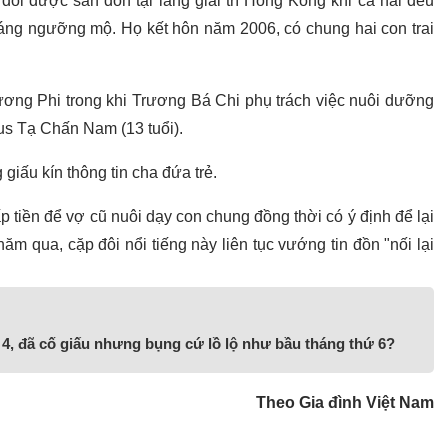
ôi được săn đón tại làng giải trí Hồng Kông khi cả hai đều
áng ngưỡng mộ. Họ kết hôn năm 2006, có chung hai con trai
ương Phi trong khi Trương Bá Chi phụ trách việc nuôi dưỡng
tus Tạ Chấn Nam (13 tuổi).
giấu kín thông tin cha đứa trẻ.
 tiền để vợ cũ nuôi dạy con chung đồng thời có ý định để lại
ăm qua, cặp đôi nổi tiếng này liên tục vướng tin đồn "nối lại
4, đã cố giấu nhưng bụng cứ lồ lộ như bầu tháng thứ 6?
Theo Gia đình Việt Nam