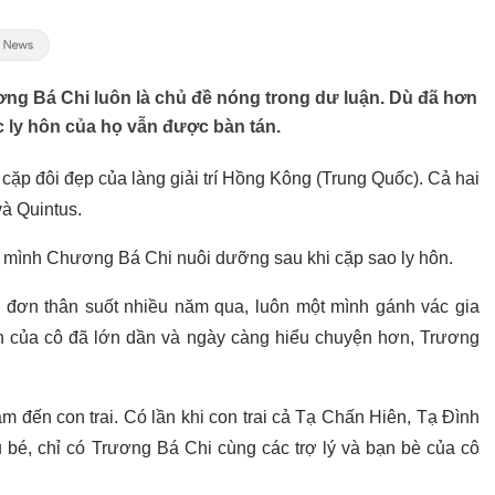
ng Bá Chi luôn là chủ đề nóng trong dư luận. Dù đã hơn
 ly hôn của họ vẫn được bàn tán.
 cặp đôi đẹp của làng giải trí Hồng Kông (Trung Quốc). Cả hai
và Quintus.
o mình Chương Bá Chi nuôi dưỡng sau khi cặp sao ly hôn.
 đơn thân suốt nhiều năm qua, luôn một mình gánh vác gia
on của cô đã lớn dần và ngày càng hiểu chuyện hơn, Trương
 đến con trai. Có lần khi con trai cả Tạ Chấn Hiên, Tạ Đình
 bé, chỉ có Trương Bá Chi cùng các trợ lý và bạn bè của cô