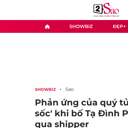
SHOWBIZ
ĐẸP+
Sao
SHOWBIZ
Phản ứng của quý tử
sốc' khi bố Tạ Đình 
qua shipper