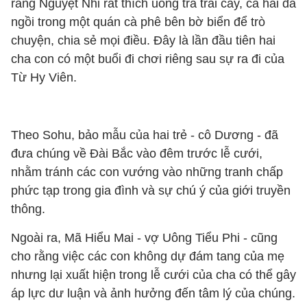
rằng Nguyệt Nhi rất thích uống trà trái cây, cả hai đã
ngồi trong một quán cà phê bên bờ biển để trò
chuyện, chia sẻ mọi điều. Đây là lần đầu tiên hai
cha con có một buổi đi chơi riêng sau sự ra đi của
Từ Hy Viên.
Theo Sohu, bảo mẫu của hai trẻ - cô Dương - đã
đưa chúng về Đài Bắc vào đêm trước lễ cưới,
nhằm tránh các con vướng vào những tranh chấp
phức tạp trong gia đình và sự chú ý của giới truyền
thông.
Ngoài ra, Mã Hiểu Mai - vợ Uông Tiểu Phi - cũng
cho rằng việc các con không dự đám tang của mẹ
nhưng lại xuất hiện trong lễ cưới của cha có thể gây
áp lực dư luận và ảnh hưởng đến tâm lý của chúng.