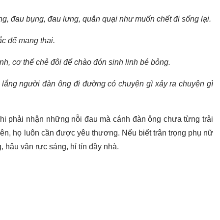
áng, đau bụng, đau lưng, quằn quại như muốn chết đi sống lại.
sắc để mang thai.
inh, cơ thể chẻ đôi để chào đón sinh linh bé bỏng.
o lắng người đàn ông đi đường có chuyện gì xảy ra chuyện gì
, khi phải nhận những nỗi đau mà cánh đàn ông chưa từng trải
nên, họ luôn cần được yêu thương. Nếu biết trân trọng phụ nữ
hậu vận rực sáng, hỉ tín đầy nhà.