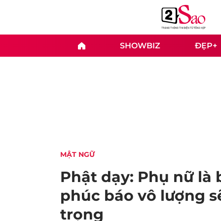
SHOWBIZ
ĐẸP+
MẬT NGỮ
Phật dạy: Phụ nữ là 
phúc báo vô lượng s
trọng