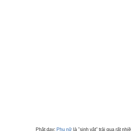
Phật dạy:
Phụ nữ
là "sinh vật" trải qua rất nhi