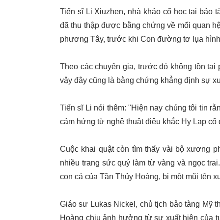
Tiến sĩ Li Xiuzhen, nhà khảo cổ học tại bảo
đã thu thập được bằng chứng về mối quan hệ
phương Tây, trước khi Con đường tơ lụa hình
Theo các chuyên gia, trước đó không tồn tại
vậy đây cũng là bằng chứng khẳng định sự x
Tiến sĩ Li nói thêm: "Hiện nay chúng tôi tin 
cảm hứng từ nghệ thuật điêu khắc Hy Lạp cổ đ
Cuộc khai quật còn tìm thấy vài bộ xương p
nhiều trang sức quý làm từ vàng và ngọc trai
con cả của Tần Thủy Hoàng, bị một mũi tên x
Giáo sư Lukas Nickel, chủ tịch bảo tàng Mỹ 
Hoàng chịu ảnh hưởng từ sự xuất hiện của tư