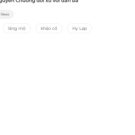
uyên Chương đối xử với đàn bà
lăng mộ
khảo cổ
Hy Lạp