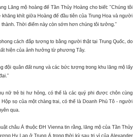
 tàng Lăng mộ hoàng đế Tần Thủy Hoàng cho biết: "Chúng tôi
 khăng khít giữa Hoàng đế đầu tiên của Trung Hoa và người
 thành. Thời điểm này còn sớm hơn chúng tôi tưởng."
 phong cách đắp tượng to bằng người thật tại Trung Quốc, do
uất hiện của ảnh hưởng từ phương Tây.
rằng đội quân đất nung và các bức tượng trong khu lăng mộ lấy
ại."
hụ nữ trẻ bị hư hỏng, có thể là các quý phi được chôn cùng
. Hộp sọ của một chàng trai, có thể là Doanh Phù Tô - người
uyên qua.
thuật châu Á thuộc ĐH Vienna tin rằng, lăng mộ của Tần Thủy
ợng Hy Lạp ở Trung Á trong thời kỳ sau trị vì của Alexander