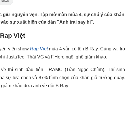
 giữ nguyên vẹn. Tập mở màn mùa 4, sự chú ý của khán
vào sự xuất hiện của dàn "Anh trai say hi".
 Rap Việt
uyện viên show
Rap Việt
mùa 4 vẫn có tên B Ray. Cùng vai trò
 khi JustaTee, Thái VG và F.Hero ngồi ghế giám khảo.
ề thí sinh đầu tiên - RAMC (Trần Ngọc Chính). Thí sinh
a sự lựa chọn và 87% bình chọn của khán giả trường quay.
n giám khảo đưa anh về đội B Ray.