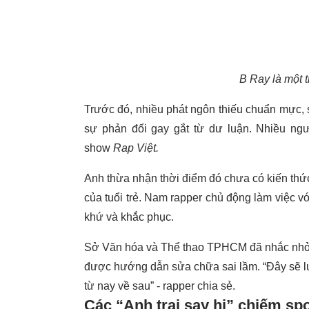
B Ray là một 
Trước đó, nhiều phát ngôn thiếu chuẩn mực, s
sự phản đối gay gắt từ dư luận. Nhiều ngườ
show
Rap Việt.
Anh thừa nhận thời điểm đó chưa có kiến thức
của tuổi trẻ. Nam rapper chủ động làm việc 
khứ và khắc phục.
Sở Văn hóa và Thể thao TPHCM đã nhắc nhở
được hướng dẫn sửa chữa sai lầm. “Đây sẽ luô
từ nay về sau” - rapper chia sẻ.
Các “Anh trai say hi” chiếm spo