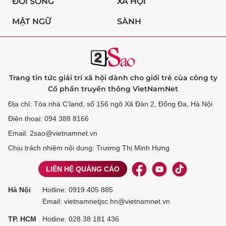
ĐỜI SỐNG
XÃ HỘI
MẬT NGỮ
SÀNH
Trang tin tức giải trí xã hội dành cho giới trẻ của công ty
Cổ phần truyền thông VietNamNet
Địa chỉ: Tòa nhà C’land, số 156 ngõ Xã Đàn 2, Đống Đa, Hà Nội
Điện thoại: 094 388 8166
Email: 2sao@vietnamnet.vn
Chịu trách nhiệm nội dung: Trương Thị Minh Hưng
LIÊN HỆ QUẢNG CÁO
Hà Nội
Hotline:
0919 405 885
Email: vietnamnetjsc.hn@vietnamnet.vn
TP. HCM
Hotline:
028 38 181 436