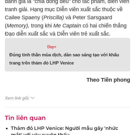
đánh giá là "chia đồng đều" cho tác phẩm, diễn viên
tranh giải. Hạng mục Diễn viên xuất sắc thuộc về
Cailee Spaeny (
Priscilla)
và Peter Sarsgaard
(
Memory),
trong khi
Me Captain
có hai chiến thắng
Đạo diễn xuất sắc và Diễn viên trẻ xuất sắc.
Đẹp+
Đúng tinh thần mùa dịch, dàn sao sáng tạo với khẩu
trang trên thảm đỏ LHP Venice
Theo Tiền phong
Xem link gốc
Tin liên quan
Thảm đỏ LHP Venice: Người mẫu gây 'nhức
mắt' với váy xuyên thấu