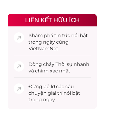
LIÊN KẾT HỮU ÍCH
Khám phá
tin tức
nổi bật
trong ngày cùng
VietNamNet
Dòng chảy
Thời sự
nhanh
và chính xác nhất
Đừng bỏ lỡ các câu
chuyện
giải trí
nổi bật
trong ngày