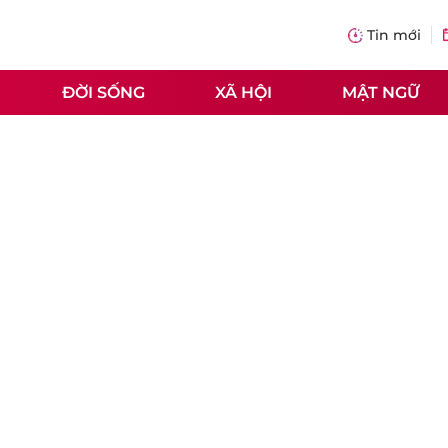
Tin mới
ĐỜI SỐNG
XÃ HỘI
MẬT NGỮ