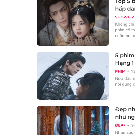
Top 5 
hấp dẫn
SHOWBIZ
Không chỉ
phim cổ t
cuốn hút 
5 phim
Hạng 1 
PHIM
7
Nửa đầu n
nội dung c
Đẹp nh
như ng
ĐẸP+
9
Nhan sắc 