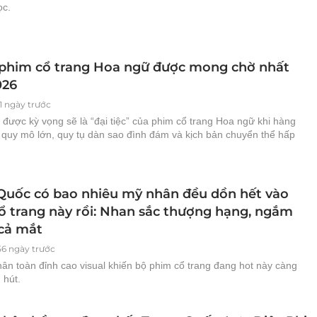
ọc.
 phim cổ trang Hoa ngữ được mong chờ nhất
026
1 ngày trước
được kỳ vọng sẽ là “đại tiệc” của phim cổ trang Hoa ngữ khi hàng
n quy mô lớn, quy tụ dàn sao đình đám và kịch bản chuyển thể hấp
Quốc có bao nhiêu mỹ nhân đều dồn hết vào
ổ trang này rồi: Nhan sắc thượng hạng, ngắm
cả mắt
56 ngày trước
ân toàn đỉnh cao visual khiến bộ phim cổ trang đang hot này càng
 hút.