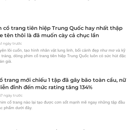
m cổ trang tiên hiệp Trung Quốc hay nhất thập
e tên thôi là đã muốn cày cả chục lần
41 ngày trước
uyện lôi cuốn, tạo hình nhân vật lung linh, bối cảnh đẹp như mơ và kỹ
tráng, dòng phim cổ trang tiên hiệp Trung Quốc luôn có sức hút đặc
án giả.
ổ trang mới chiếu 1 tập đã gây bão toàn cầu, nữ
diễn đỉnh đến mức rating tăng 134%
47 ngày trước
him cổ trang nào lại tạo được cơn sốt mạnh mẽ ngay những tập đầu
ác phẩm dưới đây.