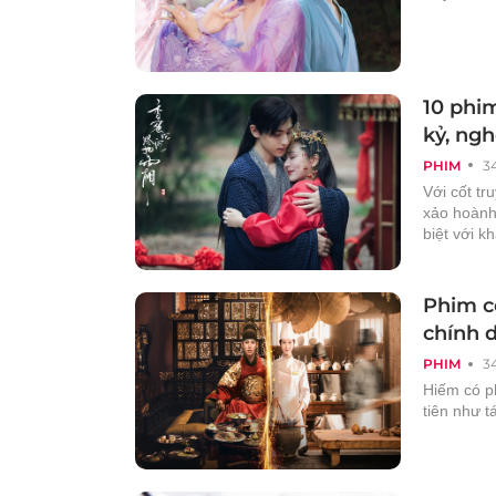
10 phi
kỷ, ngh
PHIM
3
Với cốt tr
xảo hoành 
biệt với kh
Phim c
chính 
PHIM
3
Hiếm có p
tiên như t