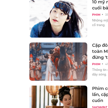
10 mỹ 
cuối bả
PHIM
3
Những mỹ 
cổ trang.
Cặp đôi
toàn M
đừng 't
PHIM
4
Thông tin 
dậy sóng.
Phim c
lần, c
cuốn
SHOWBIZ