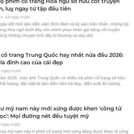
bộ phim cổ trang Hoa ngữ sở hữu cốt truyện
, luỵ ngay từ tập đầu tiên
43 ngày trước
 gây sốt nhờ dàn diễn viên đình đám và kỹ xảo mãn nhãn, những bộ
rang Hoa ngữ dưới đây còn chinh phục khán giả bằng cốt truyện
cùng những chuyện tình đầy bi thương và day dứt.
 cổ trang Trung Quốc hay nhất nửa đầu 2026:
là đỉnh cao của cái đẹp
2 ngày trước
ăm 2026, màn ảnh Trung Quốc có nhiều bộ phim cổ trang sở hữu
hất lượng, đặc biệt là dàn diễn viên trẻ đẹp, diễn xuất ấn tượng.
ư mỹ nam này mới xứng được khen 'công tử
ọc': Mọi đường nét đều tuyệt mỹ
1 ngày trước
của mỹ nam này ở phim cổ trang mới xứng đáng được khen là công