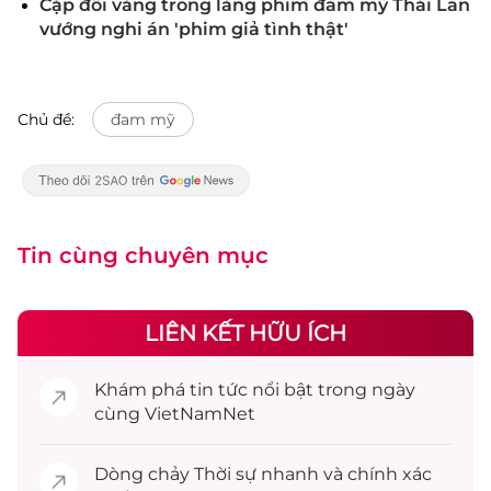
Cặp đôi vàng trong làng phim đam mỹ Thái Lan
vướng nghi án 'phim giả tình thật'
Chủ đề:
đam mỹ
Tin cùng chuyên mục
LIÊN KẾT HỮU ÍCH
Khám phá
tin tức
nổi bật trong ngày
cùng VietNamNet
Dòng chảy
Thời sự
nhanh và chính xác