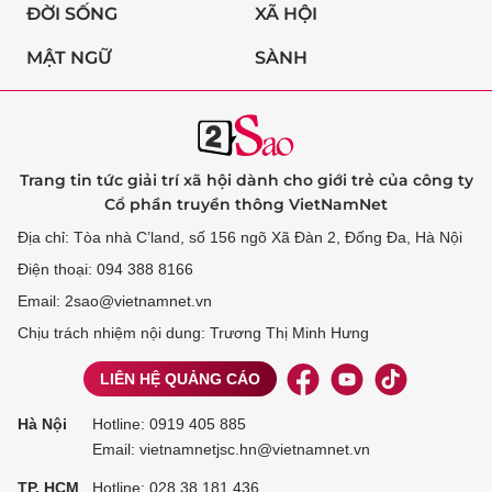
ĐỜI SỐNG
XÃ HỘI
MẬT NGỮ
SÀNH
Trang tin tức giải trí xã hội dành cho giới trẻ của công ty
Cổ phần truyền thông VietNamNet
Địa chỉ: Tòa nhà C’land, số 156 ngõ Xã Đàn 2, Đống Đa, Hà Nội
Điện thoại: 094 388 8166
Email: 2sao@vietnamnet.vn
Chịu trách nhiệm nội dung: Trương Thị Minh Hưng
LIÊN HỆ QUẢNG CÁO
Hà Nội
Hotline:
0919 405 885
Email: vietnamnetjsc.hn@vietnamnet.vn
TP. HCM
Hotline:
028 38 181 436