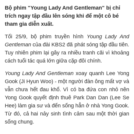
Bộ phim "Young Lady And Gentleman" bị chỉ
trích ngay tập đầu lên sóng khi để một cô bé
tham gia diễn xuất.
Tối 25/9, bộ phim truyền hình
Young Lady And
Gentleman
của đài KBS2 đã phát sóng tập đầu tiên.
Tuy nhiên phim lại gây ra nhiều tranh cãi vì khoảng
cách tuổi tác quá lớn giữa cặp đôi chính.
Young Lady And Gentleman
xoay quanh Lee Yong
Gook (Ji Hyun Woo) - một người đàn ông mất vợ và
vẫn chưa hết đau khổ. Vì có ba đứa con nhỏ nên
Yong Gook quyết định thuê Park Dan Dan (Lee Se
Hee) làm gia sư và đến sống hẳn ở nhà Yong Gook.
Từ đó, cả hai nảy sinh tình cảm sau một thời gian
sống chung.