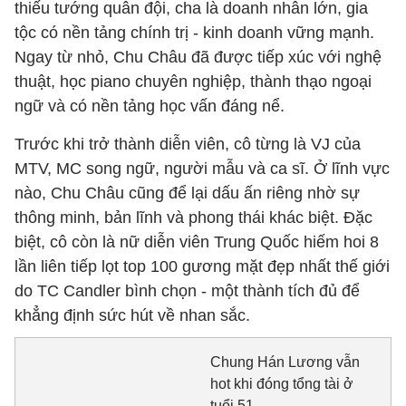
thiếu tướng quân đội, cha là doanh nhân lớn, gia
tộc có nền tảng chính trị - kinh doanh vững mạnh.
Ngay từ nhỏ, Chu Châu đã được tiếp xúc với nghệ
thuật, học piano chuyên nghiệp, thành thạo ngoại
ngữ và có nền tảng học vấn đáng nể.
Trước khi trở thành diễn viên, cô từng là VJ của
MTV, MC song ngữ, người mẫu và ca sĩ. Ở lĩnh vực
nào, Chu Châu cũng để lại dấu ấn riêng nhờ sự
thông minh, bản lĩnh và phong thái khác biệt. Đặc
biệt, cô còn là nữ diễn viên Trung Quốc hiếm hoi 8
lần liên tiếp lọt top 100 gương mặt đẹp nhất thế giới
do TC Candler bình chọn - một thành tích đủ để
khẳng định sức hút về nhan sắc.
Chung Hán Lương vẫn
hot khi đóng tổng tài ở
tuổi 51