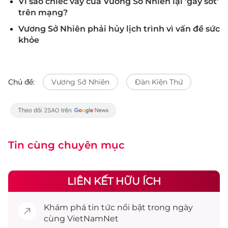
Vì sao chiếc váy của Vương Sở Nhiên lại 'gây sốt'
trên mạng?
Vương Sở Nhiên phải hủy lịch trình vì vấn đề sức
khỏe
Chủ đề:
Vương Sở Nhiên
Đàn Kiện Thứ
Tin cùng chuyên mục
LIÊN KẾT HỮU ÍCH
Khám phá
tin tức
nổi bật trong ngày
cùng VietNamNet