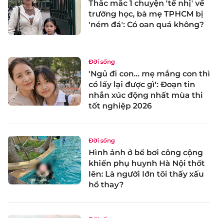
Thắc mắc 1 chuyện 'tế nhị' về
trường học, bà mẹ TPHCM bị
'ném đá': Có oan quá không?
Đời sống
'Ngủ đi con... mẹ mắng con thì
có lấy lại được gì': Đoạn tin
nhắn xúc động nhất mùa thi
tốt nghiệp 2026
Đời sống
Hình ảnh ở bể bơi công cộng
khiến phụ huynh Hà Nội thốt
lên: Là người lớn tôi thấy xấu
hổ thay?