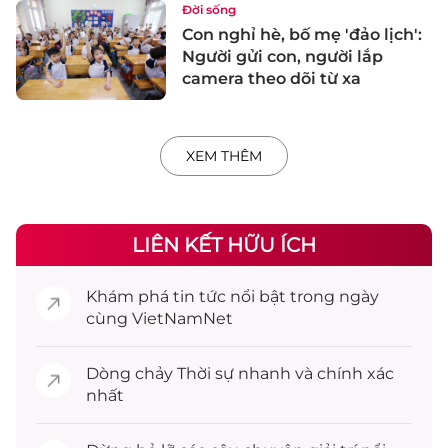
Đời sống
Con nghỉ hè, bố mẹ 'đảo lịch':
Người gửi con, người lắp
camera theo dõi từ xa
XEM THÊM
LIÊN KẾT HỮU ÍCH
Khám phá
tin tức
nổi bật trong ngày
cùng VietNamNet
Dòng chảy
Thời sự
nhanh và chính xác
nhất