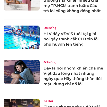
thường mà khiến nhiều cha
mẹ TP.HCM tranh luận: Câu
trả lời cũng không đồng nhất
Đời sống
HLV đẩy VĐV 6 tuổi tại giải
bơi gây tranh cãi: CLB xin lỗi,
phụ huynh lên tiếng
Đời sống
Đây là hội nhóm khiến cha mẹ
Việt đau lòng nhất những
ngày qua: Hãy thẳng thắn đối
mặt, đừng chỉ đổ lỗi
Xã Hội
Giao xe cho con chưa đủ tuổi