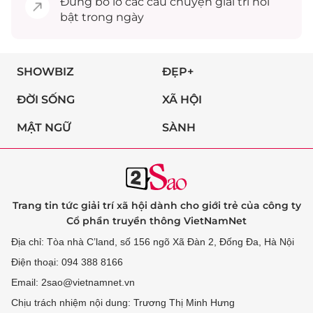
Đừng bỏ lỡ các câu chuyện
giải trí
nổi
bật trong ngày
SHOWBIZ
ĐẸP+
ĐỜI SỐNG
XÃ HỘI
MẬT NGỮ
SÀNH
Trang tin tức giải trí xã hội dành cho giới trẻ của công ty
Cổ phần truyền thông VietNamNet
Địa chỉ: Tòa nhà C’land, số 156 ngõ Xã Đàn 2, Đống Đa, Hà Nội
Điện thoại: 094 388 8166
Email: 2sao@vietnamnet.vn
Chịu trách nhiệm nội dung: Trương Thị Minh Hưng