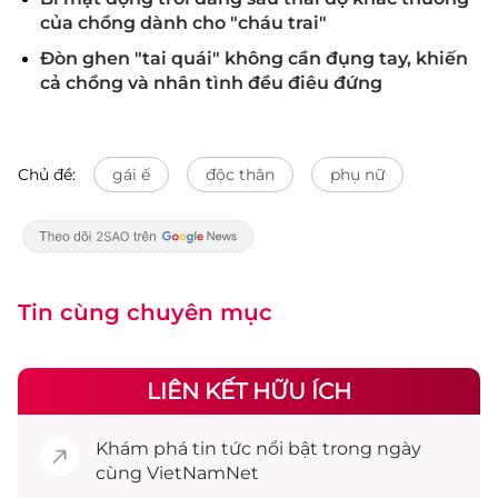
của chồng dành cho "cháu trai"
Đòn ghen "tai quái" không cần đụng tay, khiến
cả chồng và nhân tình đều điêu đứng
Chủ đề:
gái ế
độc thân
phụ nữ
Tin cùng chuyên mục
LIÊN KẾT HỮU ÍCH
Khám phá
tin tức
nổi bật trong ngày
cùng VietNamNet