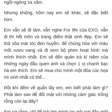
ngồi ngóng xa xăm.
Nhưng không, hôm nay em sẽ khác, sẽ đặc biệt
hơn.
Em vẫn sẽ đi làm, vẫn nghe For life của EXO, vẫn
đi thi hết môn và trang điểm thật xinh đẹp. Em sẽ
thả xõa mái tóc đen huyền, để chúng hòa với màu
môi rượu vang và đi xem bộ phim hoạt hình mà
mình thích nhất. Em sẽ đến quán trà kỉ niệm của
những ngày đầu quen anh và chọn 1 vị chanh bạc
hà em thích. Em sẽ mua cho mình một đóa cúc họa
mi xinh nhất có thể...
Rồi khi đêm về quấn lấy em, em biết phải làm gì?
Phải làm sao để đối mặt với những cảm giác trống
rỗng còn lại đây?
Em sợ rằng, chỉ để trái tim mình lạc trôi nơi đâu một