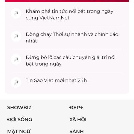
Khám phá
tin tức
nổi bật trong ngày
cùng VietNamNet
Dòng chảy
Thời sự
nhanh và chính xác
nhất
Đừng bỏ lỡ các câu chuyện
giải trí
nổi
bật trong ngày
Tin
Sao Việt
mới nhất 24h
SHOWBIZ
ĐẸP+
ĐỜI SỐNG
XÃ HỘI
MẬT NGỮ
SÀNH