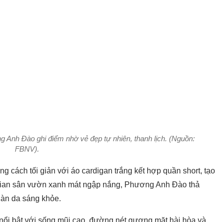
Anh Đào ghi điểm nhờ vẻ đẹp tự nhiên, thanh lịch. (Nguồn:
FBNV).
cách tối giản với áo cardigan trắng kết hợp quần short, tạo
g gian sân vườn xanh mát ngập nắng, Phương Anh Đào thả
làn da sáng khỏe.
ổi bật với sống mũi cao, đường nét gương mặt hài hòa và