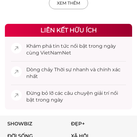
XEM THÊM
LIÊN KẾT HỮU ÍCH
Khám phá
tin tức
nổi bật trong ngày
cùng VietNamNet
Dòng chảy
Thời sự
nhanh và chính xác
nhất
Đừng bỏ lỡ các câu chuyện
giải trí
nổi
bật trong ngày
SHOWBIZ
ĐẸP+
ĐỜI SỐNG
XÃ HỘI