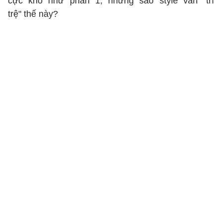
cực khổ như phần 1, nhưng sao style vẫn "trì
trệ" thế này?