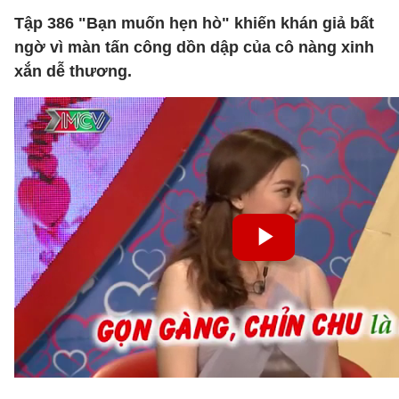
Tập 386 "Bạn muốn hẹn hò" khiến khán giả bất
ngờ vì màn tấn công dồn dập của cô nàng xinh
xắn dễ thương.