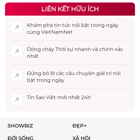
LIÊN KẾT HỮU ÍCH
Khám phá
tin tức
nổi bật trong ngày
cùng VietNamNet
Dòng chảy
Thời sự
nhanh và chính xác
nhất
Đừng bỏ lỡ các câu chuyện
giải trí
nổi
bật trong ngày
Tin
Sao Việt
mới nhất 24h
SHOWBIZ
ĐẸP+
ĐỜI SỐNG
XÃ HỘI