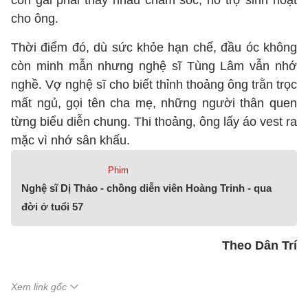
con gái phải thay nhau chăm sóc, hỗ trợ sinh hoạt
cho ông.
Thời điểm đó, dù sức khỏe hạn chế, đầu óc không
còn minh mẫn nhưng nghệ sĩ Tùng Lâm vẫn nhớ
nghề. Vợ nghệ sĩ cho biết thỉnh thoảng ông trằn trọc
mất ngủ, gọi tên cha mẹ, những người thân quen
từng biểu diễn chung. Thi thoảng, ông lấy áo vest ra
mặc vì nhớ sân khấu.
Phim
Nghệ sĩ Dị Thảo - chồng diễn viên Hoàng Trinh - qua
đời ở tuổi 57
Theo Dân Trí
Xem link gốc