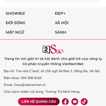
SHOWBIZ
ĐẸP+
ĐỜI SỐNG
XÃ HỘI
MẬT NGỮ
SÀNH
Trang tin tức giải trí xã hội dành cho giới trẻ của công ty
Cổ phần truyền thông VietNamNet
Địa chỉ: Tòa nhà C’land, số 156 ngõ Xã Đàn 2, Đống Đa, Hà Nội
Điện thoại: 094 388 8166
Email: 2sao@vietnamnet.vn
Chịu trách nhiệm nội dung: Trương Thị Minh Hưng
LIÊN HỆ QUẢNG CÁO